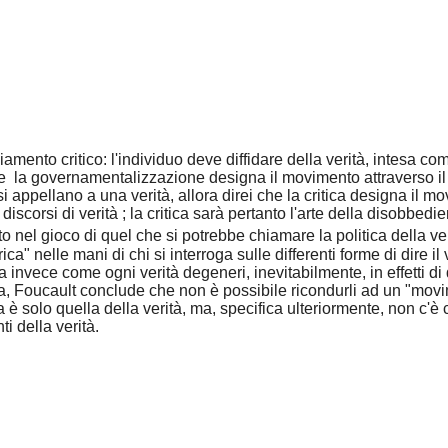
mento critico: l'individuo deve diffidare della verità, intesa come
e la governamentalizzazione designa il movimento attraverso il qu
ppellano a una verità, allora direi che la critica designa il movim
oi discorsi di verità ; la critica sarà pertanto l'arte della disobbed
 nel gioco di quel che si potrebbe chiamare la politica della ver
a" nelle mani di chi si interroga sulle differenti forme di dire i
ra invece come ogni verità degeneri, inevitabilmente, in effetti 
ativa, Foucault conclude che non è possibile ricondurli ad un "mo
 è solo quella della verità, ma, specifica ulteriormente, non c'è c
i della verità.