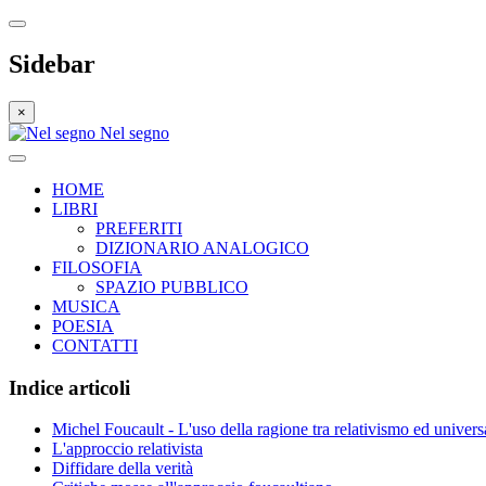
Sidebar
×
Nel segno
HOME
LIBRI
PREFERITI
DIZIONARIO ANALOGICO
FILOSOFIA
SPAZIO PUBBLICO
MUSICA
POESIA
CONTATTI
Indice articoli
Michel Foucault - L'uso della ragione tra relativismo ed univer
L'approccio relativista
Diffidare della verità