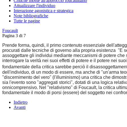
Critiche mosse all'approccio foucaultiano
Attualizzare l'individuo
Interazione agonistica e strategica
Note bibliografiche
Tutte le pagine
Foucault
Pagina 3 di 7
Prende forma, quindi, il primo contenuto essenziale dell'atteggia
procurati dalle tecniche di governo alla propria esistenza "E s
assoggettare gli individui mediante meccanismi di potere che si a
interrogare la verità nei suoi effetti di potere e il potere nei su
fondamentale della critica sarebbe perciò il disassoggettamento
dell'individuo, di un modo di essere, ma anche di "un'arma teoric
"discernimento del vero" (l'illuminismo) una critica che dimost
sia l'evento sono "aggregati storici", dotati di una logica rel
onnicomprensivo. Nel "relativismo" di Foucault, la critica ultima
fondamentale il modo di porsi (essere) del soggetto nei confront
Indietro
Avanti