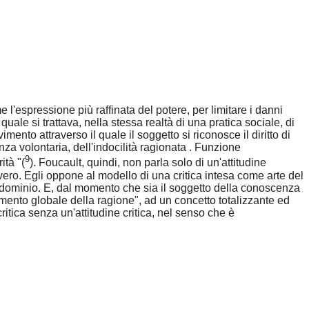
 l'espressione più raffinata del potere, per limitare i danni
ale si trattava, nella stessa realtà di una pratica sociale, di
ento attraverso il quale il soggetto si riconosce il diritto di
ienza volontaria, dell'indocilità ragionata . Funzione
9
ità "(
). Foucault, quindi, non parla solo di un'attitudine
l vero. Egli oppone al modello di una critica intesa come arte del
di dominio. E, dal momento che sia il soggetto della conoscenza
vimento globale della ragione", ad un concetto totalizzante ed
ritica senza un'attitudine critica, nel senso che è