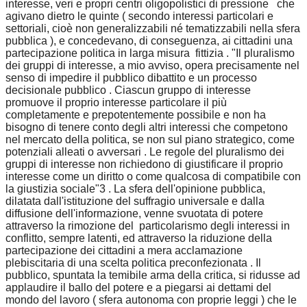
interesse, veri e propri centri oligopolistici di pressione che
agivano dietro le quinte ( secondo interessi particolari e
settoriali, cioè non generalizzabili né tematizzabili nella sfera
pubblica ), e concedevano, di conseguenza, ai cittadini una
partecipazione politica in larga misura fittizia . "Il pluralismo
dei gruppi di interesse, a mio avviso, opera precisamente nel
senso di impedire il pubblico dibattito e un processo
decisionale pubblico . Ciascun gruppo di interesse
promuove il proprio interesse particolare il più
completamente e prepotentemente possibile e non ha
bisogno di tenere conto degli altri interessi che competono
nel mercato della politica, se non sul piano strategico, come
potenziali alleati o avversari . Le regole del pluralismo dei
gruppi di interesse non richiedono di giustificare il proprio
interesse come un diritto o come qualcosa di compatibile con
la giustizia sociale"3 . La sfera dell'opinione pubblica,
dilatata dall'istituzione del suffragio universale e dalla
diffusione dell'informazione, venne svuotata di potere
attraverso la rimozione del particolarismo degli interessi in
conflitto, sempre latenti, ed attraverso la riduzione della
partecipazione dei cittadini a mera acclamazione
plebiscitaria di una scelta politica preconfezionata . Il
pubblico, spuntata la temibile arma della critica, si ridusse ad
applaudire il ballo del potere e a piegarsi ai dettami del
mondo del lavoro ( sfera autonoma con proprie leggi ) che le