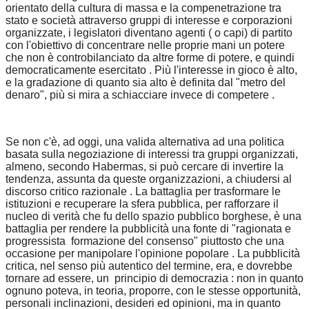
orientato della cultura di massa e la compenetrazione tra
stato e società attraverso gruppi di interesse e corporazioni
organizzate, i legislatori diventano agenti ( o capi) di partito
con l'obiettivo di concentrare nelle proprie mani un potere
che non è controbilanciato da altre forme di potere, e quindi
democraticamente esercitato . Più l'interesse in gioco è alto,
e la gradazione di quanto sia alto è definita dal "metro del
denaro", più si mira a schiacciare invece di competere .
Se non c'è, ad oggi, una valida alternativa ad una politica
basata sulla negoziazione di interessi tra gruppi organizzati,
almeno, secondo Habermas, si può cercare di invertire la
tendenza, assunta da queste organizzazioni, a chiudersi al
discorso critico razionale . La battaglia per trasformare le
istituzioni e recuperare la sfera pubblica, per rafforzare il
nucleo di verità che fu dello spazio pubblico borghese, è una
battaglia per rendere la pubblicità una fonte di "ragionata e
progressista formazione del consenso" piuttosto che una
occasione per manipolare l'opinione popolare . La pubblicità
critica, nel senso più autentico del termine, era, e dovrebbe
tornare ad essere, un principio di democrazia : non in quanto
ognuno poteva, in teoria, proporre, con le stesse opportunità,
personali inclinazioni, desideri ed opinioni, ma in quanto