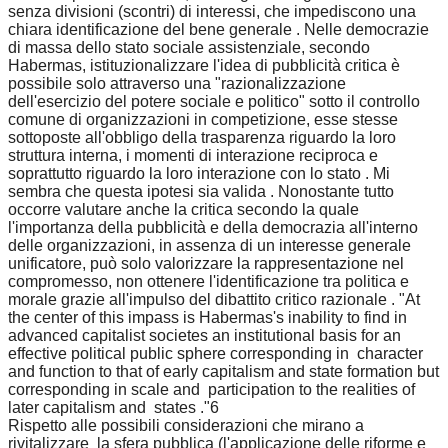
senza divisioni (scontri) di interessi, che impediscono una
chiara identificazione del bene generale . Nelle democrazie
di massa dello stato sociale assistenziale, secondo
Habermas, istituzionalizzare l'idea di pubblicità critica è
possibile solo attraverso una "razionalizzazione
dell'esercizio del potere sociale e politico" sotto il controllo
comune di organizzazioni in competizione, esse stesse
sottoposte all'obbligo della trasparenza riguardo la loro
struttura interna, i momenti di interazione reciproca e
soprattutto riguardo la loro interazione con lo stato . Mi
sembra che questa ipotesi sia valida . Nonostante tutto
occorre valutare anche la critica secondo la quale
l'importanza della pubblicità e della democrazia all'interno
delle organizzazioni, in assenza di un interesse generale
unificatore, può solo valorizzare la rappresentazione nel
compromesso, non ottenere l'identificazione tra politica e
morale grazie all'impulso del dibattito critico razionale . "At
the center of this impass is Habermas's inability to find in
advanced capitalist societes an institutional basis for an
effective political public sphere corresponding in character
and function to that of early capitalism and state formation but
corresponding in scale and participation to the realities of
later capitalism and states ."6
Rispetto alle possibili considerazioni che mirano a
rivitalizzare la sfera pubblica (l'applicazione delle riforme e