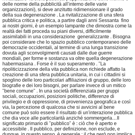
delle norme della pubblicità all'interno delle varie
organizzazioni), si deve anzitutto ridimensionare il grado
della sua degenerazione . La rivitalizzazione di una sfera
pubblica critica e politica, a partire dagli anni Sessanta fino
ai nostri giorni, è un esempio lampante che dimostra come la
realtà dei fatti proceda su piani diversi, difficilmente
assimilabili in una considerazione generalizzante . Bisogna
poi considerare che lo spazio pubblico contemporaneo delle
democrazie occidentali, al termine di una lunga transizione
dovuta agli sconvolgimenti causati dalle due guerre
mondiali, per forme e sostanza va oltre quella degenerazione
habermasiana . Forse è il suo superamento . "La
ripoliticizzazione della vita pubblica non richiede affatto la
creazione di una sfera pubblica unitaria, in cui i cittadini si
spoglino delle loro particolari affiliazioni di gruppo, delle loro
biografie e dei loro bisogni, per parlare invece di un mitico
"bene comune" . In una società differenziata per gruppi
sociali, occupazioni, posizioni politiche, differenze di
privilegio e di oppressione, di provenienza geografica e così
via, la percezione di qualcosa che si avvicini al bene
comune può solo essere il risultato di un'interazione pubblica
che dia voce alle particolarità anziché sommergerla…Il
significato primario di "pubblico" è : ciò che è aperto e
accessibile . Il pubblico, per definizione, non esclude, e
dunque, in questo senso, è generale ; il che però non implica