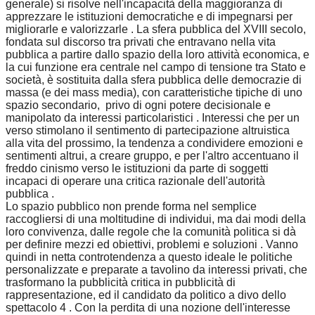
generale) si risolve nell'incapacità della maggioranza di
apprezzare le istituzioni democratiche e di impegnarsi per
migliorarle e valorizzarle . La sfera pubblica del XVIII secolo,
fondata sul discorso tra privati che entravano nella vita
pubblica a partire dallo spazio della loro attività economica, e
la cui funzione era centrale nel campo di tensione tra Stato e
società, è sostituita dalla sfera pubblica delle democrazie di
massa (e dei mass media), con caratteristiche tipiche di uno
spazio secondario, privo di ogni potere decisionale e
manipolato da interessi particolaristici . Interessi che per un
verso stimolano il sentimento di partecipazione altruistica
alla vita del prossimo, la tendenza a condividere emozioni e
sentimenti altrui, a creare gruppo, e per l'altro accentuano il
freddo cinismo verso le istituzioni da parte di soggetti
incapaci di operare una critica razionale dell'autorità
pubblica .
Lo spazio pubblico non prende forma nel semplice
raccogliersi di una moltitudine di individui, ma dai modi della
loro convivenza, dalle regole che la comunità politica si dà
per definire mezzi ed obiettivi, problemi e soluzioni . Vanno
quindi in netta controtendenza a questo ideale le politiche
personalizzate e preparate a tavolino da interessi privati, che
trasformano la pubblicità critica in pubblicità di
rappresentazione, ed il candidato da politico a divo dello
spettacolo 4 . Con la perdita di una nozione dell'interesse