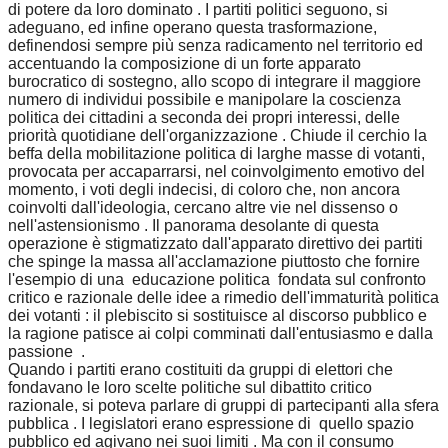
di potere da loro dominato . I partiti politici seguono, si
adeguano, ed infine operano questa trasformazione,
definendosi sempre più senza radicamento nel territorio ed
accentuando la composizione di un forte apparato
burocratico di sostegno, allo scopo di integrare il maggiore
numero di individui possibile e manipolare la coscienza
politica dei cittadini a seconda dei propri interessi, delle
priorità quotidiane dell'organizzazione . Chiude il cerchio la
beffa della mobilitazione politica di larghe masse di votanti,
provocata per accaparrarsi, nel coinvolgimento emotivo del
momento, i voti degli indecisi, di coloro che, non ancora
coinvolti dall'ideologia, cercano altre vie nel dissenso o
nell'astensionismo . Il panorama desolante di questa
operazione è stigmatizzato dall'apparato direttivo dei partiti
che spinge la massa all'acclamazione piuttosto che fornire
l'esempio di una educazione politica fondata sul confronto
critico e razionale delle idee a rimedio dell'immaturità politica
dei votanti : il plebiscito si sostituisce al discorso pubblico e
la ragione patisce ai colpi comminati dall'entusiasmo e dalla
passione .
Quando i partiti erano costituiti da gruppi di elettori che
fondavano le loro scelte politiche sul dibattito critico
razionale, si poteva parlare di gruppi di partecipanti alla sfera
pubblica . I legislatori erano espressione di quello spazio
pubblico ed agivano nei suoi limiti . Ma con il consumo