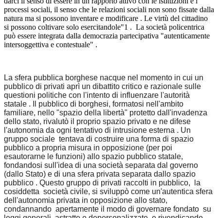
darci il senso di essere in un rapporto attivo con le istituzioni e i
processi sociali, il senso che le relazioni sociali non sono fissate dalla
natura ma si possono inventare e modificare . Le virtù del cittadino
si possono coltivare solo esercitandole"1 . La società policentrica
può essere integrata dalla democrazia partecipativa "autenticamente
intersoggettiva e contestuale" .
La sfera pubblica borghese nacque nel momento in cui un
pubblico di privati aprì un dibattito critico e razionale sulle
questioni politiche con l'intento di influenzare l'autorità
statale . Il pubblico di borghesi, formatosi nell'ambito
familiare, nello "spazio della libertà" protetto dall'invadenza
dello stato, rivalutò il proprio spazio privato e ne difese
l'autonomia da ogni tentativo di intrusione esterna . Un
gruppo sociale tentava di costruire una forma di spazio
pubblico a propria misura in opposizione (per poi
esautorarne le funzioni) allo spazio pubblico statale,
fondandosi sull'idea di una società separata dal governo
(dallo Stato) e di una sfera privata separata dallo spazio
pubblico . Questo gruppo di privati raccolti in pubblico, la
cosiddetta società civile, si sviluppò come un'autentica sfera
dell'autonomia privata in opposizione allo stato,
condannando apertamente il modo di governare fondato su
leggi generali, astratte e depersonalizzate, e rivendicando