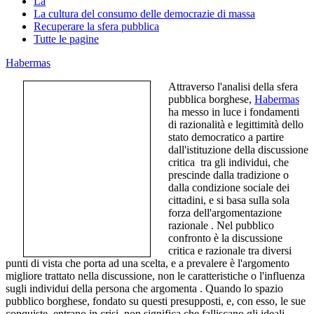
La
La cultura del consumo delle democrazie di massa
Recuperare la sfera pubblica
Tutte le pagine
Habermas
Attraverso l'analisi della sfera
pubblica borghese,
Habermas
ha messo in luce i fondamenti
di razionalità e legittimità dello
stato democratico a partire
dall'istituzione della discussione
critica tra gli individui, che
prescinde dalla tradizione o
dalla condizione sociale dei
cittadini, e si basa sulla sola
forza dell'argomentazione
razionale . Nel pubblico
confronto è la discussione
critica e razionale tra diversi
punti di vista che porta ad una scelta, e a prevalere è l'argomento
migliore trattato nella discussione, non le caratteristiche o l'influenza
sugli individui della persona che argomenta . Quando lo spazio
pubblico borghese, fondato su questi presupposti, e, con esso, le sue
conquiste, entrano in crisi, non significa che falliscano gli ideali