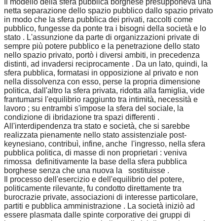
Il modello della sfera pubblica borghese presupponeva una
netta separazione dello spazio pubblico dallo spazio privato
in modo che la sfera pubblica dei privati, raccolti come
pubblico, fungesse da ponte tra i bisogni della società e lo
stato . L'assunzione da parte di organizzazioni private di
sempre più potere pubblico e la penetrazione dello stato
nello spazio privato, portò i diversi ambiti, in precedenza
distinti, ad invadersi reciprocamente . Da un lato, quindi, la
sfera pubblica, formatasi in opposizione al privato e non
nella dissolvenza con esso, perse la propria dimensione
politica, dall'altro la sfera privata, ridotta alla famiglia, vide
frantumarsi l'equilibrio raggiunto tra intimità, necessità e
lavoro ; su entrambi s'impose la sfera del sociale, la
condizione di ibridazione tra spazi differenti .
All'interdipendenza tra stato e società, che si sarebbe
realizzata pienamente nello stato assistenziale post-
keynesiano, contribuì, infine, anche l'ingresso, nella sfera
pubblica politica, di masse di non proprietari : veniva
rimossa definitivamente la base della sfera pubblica
borghese senza che una nuova la sostituisse .
Il processo dell'esercizio e dell'equilibrio del potere,
politicamente rilevante, fu condotto direttamente tra
burocrazie private, associazioni di interesse particolare,
partiti e pubblica amministrazione . La società iniziò ad
essere plasmata dalle spinte corporative dei gruppi di