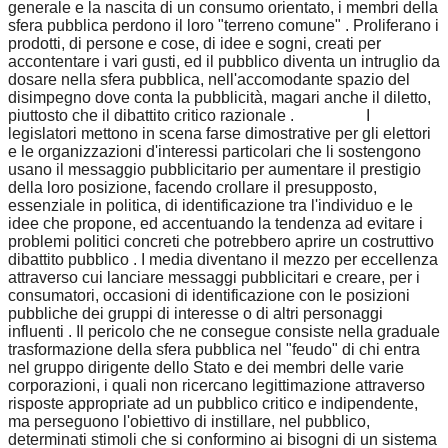
generale e la nascita di un consumo orientato, i membri della
sfera pubblica perdono il loro "terreno comune" . Proliferano i
prodotti, di persone e cose, di idee e sogni, creati per
accontentare i vari gusti, ed il pubblico diventa un intruglio da
dosare nella sfera pubblica, nell'accomodante spazio del
disimpegno dove conta la pubblicità, magari anche il diletto,
piuttosto che il dibattito critico razionale . I
legislatori mettono in scena farse dimostrative per gli elettori
e le organizzazioni d'interessi particolari che li sostengono
usano il messaggio pubblicitario per aumentare il prestigio
della loro posizione, facendo crollare il presupposto,
essenziale in politica, di identificazione tra l'individuo e le
idee che propone, ed accentuando la tendenza ad evitare i
problemi politici concreti che potrebbero aprire un costruttivo
dibattito pubblico . I media diventano il mezzo per eccellenza
attraverso cui lanciare messaggi pubblicitari e creare, per i
consumatori, occasioni di identificazione con le posizioni
pubbliche dei gruppi di interesse o di altri personaggi
influenti . Il pericolo che ne consegue consiste nella graduale
trasformazione della sfera pubblica nel "feudo" di chi entra
nel gruppo dirigente dello Stato e dei membri delle varie
corporazioni, i quali non ricercano legittimazione attraverso
risposte appropriate ad un pubblico critico e indipendente,
ma perseguono l'obiettivo di instillare, nel pubblico,
determinati stimoli che si conformino ai bisogni di un sistema