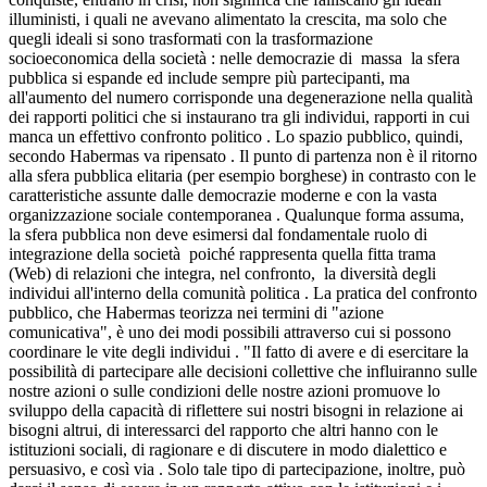
illuministi, i quali ne avevano alimentato la crescita, ma solo che
quegli ideali si sono trasformati con la trasformazione
socioeconomica della società : nelle democrazie di massa la sfera
pubblica si espande ed include sempre più partecipanti, ma
all'aumento del numero corrisponde una degenerazione nella qualità
dei rapporti politici che si instaurano tra gli individui, rapporti in cui
manca un effettivo confronto politico . Lo spazio pubblico, quindi,
secondo Habermas va ripensato . Il punto di partenza non è il ritorno
alla sfera pubblica elitaria (per esempio borghese) in contrasto con le
caratteristiche assunte dalle democrazie moderne e con la vasta
organizzazione sociale contemporanea . Qualunque forma assuma,
la sfera pubblica non deve esimersi dal fondamentale ruolo di
integrazione della società poiché rappresenta quella fitta trama
(Web) di relazioni che integra, nel confronto, la diversità degli
individui all'interno della comunità politica . La pratica del confronto
pubblico, che Habermas teorizza nei termini di "azione
comunicativa", è uno dei modi possibili attraverso cui si possono
coordinare le vite degli individui . "Il fatto di avere e di esercitare la
possibilità di partecipare alle decisioni collettive che influiranno sulle
nostre azioni o sulle condizioni delle nostre azioni promuove lo
sviluppo della capacità di riflettere sui nostri bisogni in relazione ai
bisogni altrui, di interessarci del rapporto che altri hanno con le
istituzioni sociali, di ragionare e di discutere in modo dialettico e
persuasivo, e così via . Solo tale tipo di partecipazione, inoltre, può