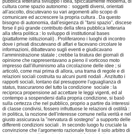
pubblica letteraria sviluppò l'idea, spiccatamente moderna, di
cultura come spazio autonomo : soggetti diversi, orientati
all'ascolto, discutevano su vari argomenti allo scopo di
comunicare ed accrescere la propria cultura . Da questo
bisogno di autonomia, dall'esigenza di "farsi spazio", discese
forse il più grande contributo della sfera pubblica letteraria
alla sfera politica : lo sviluppo di institutional bases
(piattaforme istituzionali) . Proliferarono i luoghi di incontro
dove i privati discutevano di affari e facevano circolare le
informazioni, dibattevano sugli eventi e giudicavano
l'amministrazione statale ; crebbe la tiratura dei giornali di
opinione che rappresentavano a pieno il vorticoso moto
impresso dall'illuminismo alla circolazione delle idee ; si
articolò, come mai prima di allora, una trama di regole e di
relazioni sociali costruita su alcuni punti nodali . Anzitutto i
rapporti sociali, lontano dal presupporre l'uguaglianza di
status, trascurarono del tutto la condizione sociale : la
reciproca propensione ad accettare le leggi vigenti, ed al
contempo a sospendersi dalla propria condizione, si basò
sulla certezza che nel pubblico, proprio a partire da interessi
di classe condivisi, fossero infruttuose le relazioni di ostilità :
in politica, la nozione dell'interesse comune nella verità e nel
giusto assicurava la "nervatura di sostegno" a supporto delle
differenti condizioni sociali . In secondo luogo fu cruciale la
convinzione che l'argomento razionale fosse il solo arbitro di