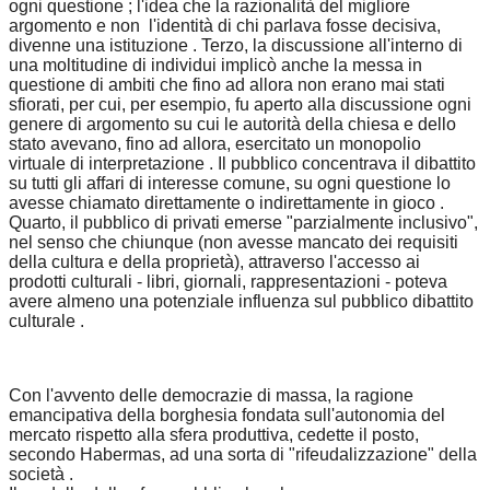
ogni questione ; l'idea che la razionalità del migliore
argomento e non l'identità di chi parlava fosse decisiva,
divenne una istituzione . Terzo, la discussione all'interno di
una moltitudine di individui implicò anche la messa in
questione di ambiti che fino ad allora non erano mai stati
sfiorati, per cui, per esempio, fu aperto alla discussione ogni
genere di argomento su cui le autorità della chiesa e dello
stato avevano, fino ad allora, esercitato un monopolio
virtuale di interpretazione . Il pubblico concentrava il dibattito
su tutti gli affari di interesse comune, su ogni questione lo
avesse chiamato direttamente o indirettamente in gioco .
Quarto, il pubblico di privati emerse "parzialmente inclusivo",
nel senso che chiunque (non avesse mancato dei requisiti
della cultura e della proprietà), attraverso l'accesso ai
prodotti culturali - libri, giornali, rappresentazioni - poteva
avere almeno una potenziale influenza sul pubblico dibattito
culturale .
Con l'avvento delle democrazie di massa, la ragione
emancipativa della borghesia fondata sull'autonomia del
mercato rispetto alla sfera produttiva, cedette il posto,
secondo Habermas, ad una sorta di "rifeudalizzazione" della
società .