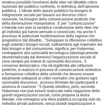
rendeva possibile l'evolversi delle idee nel dibattito critico
razionale del pubblico confronto, in definitiva, dell'opinione
pubblica . L'ideale dello spazio pubblico ha bisogno di
integrazione sociale per basarsi sul discorso critico
razionale, ha bisogno della comunicazione piuttosto che
della dominazione manipolativa . E per "comunicazione"
s'intende non solo la semplice condivisione delle idee che
gli individui già hanno pensato o conosciuto, ma anche il
processo di potenziale trasformazione della ragione che
progredisce dal dibattito . "Sviluppare la riflessione collettiva
sugli autentici bisogni sociali, sottraendola agli imperativi dei
falsi bisogni e del consumismo, significa, per Habermas,
contrapporre alla razionalità tecnologica (ideologicamente
strumentalizzata dal dominio) l'organizzazione sociale di
zone sempre più estese di razionalità discorsiva . Il
consenso democratico, che dà legittimità alle istituzioni
politiche, si realizza in processi di comunicazione simbolica
e formazione collettiva della volontà che devono essere
idealmente sottoposti ai criteri normativi che guidano ogni
razionalità discorsiva : accesso illimitato dei partecipanti e
assenza di coazione ."5 Questo obiettivo, però, secondo
Habermas non può essere realizzato nella negazione delle
grandi organizzazioni sociali, come propone la teoria
liberale, che immagina una sfera pubblica occupata solo da
individui privati autonomi, senza grandi organizzazioni e