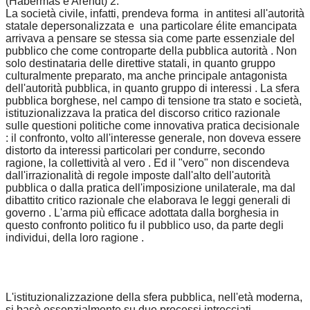
(Habermas e Arendt) 2.
La società civile, infatti, prendeva forma in antitesi all'autorità
statale depersonalizzata e una particolare élite emancipata
arrivava a pensare se stessa sia come parte essenziale del
pubblico che come controparte della pubblica autorità . Non
solo destinataria delle direttive statali, in quanto gruppo
culturalmente preparato, ma anche principale antagonista
dell'autorità pubblica, in quanto gruppo di interessi . La sfera
pubblica borghese, nel campo di tensione tra stato e società,
istituzionalizzava la pratica del discorso critico razionale
sulle questioni politiche come innovativa pratica decisionale
: il confronto, volto all'interesse generale, non doveva essere
distorto da interessi particolari per condurre, secondo
ragione, la collettività al vero . Ed il "vero" non discendeva
dall'irrazionalità di regole imposte dall'alto dell'autorità
pubblica o dalla pratica dell'imposizione unilaterale, ma dal
dibattito critico razionale che elaborava le leggi generali di
governo . L'arma più efficace adottata dalla borghesia in
questo confronto politico fu il pubblico uso, da parte degli
individui, della loro ragione .
L'istituzionalizzazione della sfera pubblica, nell'età moderna,
si basò essenzialmente su due processi intrecciati