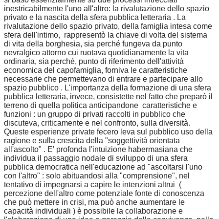
inestricabilmente l'uno all'altro: la rivalutazione dello spazio
privato e la nascita della sfera pubblica letteraria . La
rivalutazione dello spazio privato, della famiglia intesa come
sfera dell'intimo, rappresentò la chiave di volta del sistema
di vita della borghesia, sia perché fungeva da punto
nevralgico attorno cui ruotava quotidianamente la vita
ordinaria, sia perché, punto di riferimento dell'attività
economica del capofamiglia, forniva le caratteristiche
necessarie che permettevano di entrare e partecipare allo
spazio pubblico . L'importanza della formazione di una sfera
pubblica letteraria, invece, consistette nel fatto che preparò il
terreno di quella politica anticipandone caratteristiche e
funzioni : un gruppo di privati raccolti in pubblico che
discuteva, criticamente e nel confronto, sulla diversità.
Queste esperienze private fecero leva sul pubblico uso della
ragione e sulla crescita della "soggettività orientata
all'ascolto" . E' profonda l'intuizione habermasiana che
individua il passaggio nodale di sviluppo di una sfera
pubblica democratica nell'educazione ad "ascoltarsi l'uno
con l'altro" : solo abituandosi alla "comprensione", nel
tentativo di impegnarsi a capire le intenzioni altrui (
percezione dell'altro come potenziale fonte di conoscenza
che può mettere in crisi, ma può anche aumentare le
capacità individuali ) è possibile la collaborazione e