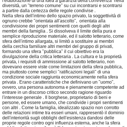
l'elaborazione di una idea a garanzia della convivenza nella
diversità, un "terreno comune" su cui incontrarsi e scontrarsi
a partire dalla certezza delle regole condivise .
Nella sfera dell'intimo dello spazio privato, la soggettività di
ognuno crebbe "orientata all'ascolto", orientata alla
condivisione dei propri sentimenti con quelli degli altri
membri della famiglia . Si dissolveva il limite della pura e
semplice riproduzione materiale, ed il salotto letterario, come
sfera dell'intimo allargata, si limitò a sostituire ai membri
della cerchia familiare altri membri del gruppo di privati,
formando una sfera "pubblica" il cui obiettivo era la
divulgazione della critica letteraria . La cultura e la proprietà
privata, i requisiti di ammissione al salotto letterario, non
dovevano essere viste come limitazioni della sfera pubblica,
ma piuttosto come semplici "ratificazioni legali" di una
condizione sociale raggiunta economicamente nella sfera
privata . Erano caratteristiche che definivano un "uomo",
ovvero, una persona autonoma e pienamente competente ad
entrare in un discorso critico secondo ragione riguardo
l'interesse generale . Il borghese, proprietario di beni e
persone, ed essere umano, che condivide i propri sentimenti
con altri . Come la famiglia, idealizzato spazio non corrotto
delle relazioni intime tra esseri umani, rappresentò il dominio
dell'interiorità sugli obblighi dell'esistenza dandosi delle
proprie regole contro ogni influenza esterna, anche la sfera