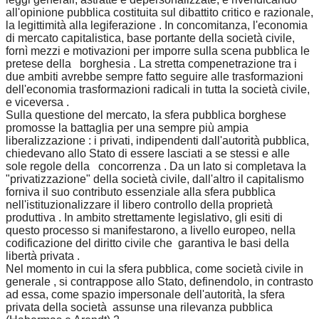
all'opinione pubblica costituita sul dibattito critico e razionale,
la legittimità alla legiferazione . In concomitanza, l'economia
di mercato capitalistica, base portante della società civile,
fornì mezzi e motivazioni per imporre sulla scena pubblica le
pretese della borghesia . La stretta compenetrazione tra i
due ambiti avrebbe sempre fatto seguire alle trasformazioni
dell'economia trasformazioni radicali in tutta la società civile,
e viceversa .
Sulla questione del mercato, la sfera pubblica borghese
promosse la battaglia per una sempre più ampia
liberalizzazione : i privati, indipendenti dall'autorità pubblica,
chiedevano allo Stato di essere lasciati a se stessi e alle
sole regole della concorrenza . Da un lato si completava la
"privatizzazione" della società civile, dall'altro il capitalismo
forniva il suo contributo essenziale alla sfera pubblica
nell'istituzionalizzare il libero controllo della proprietà
produttiva . In ambito strettamente legislativo, gli esiti di
questo processo si manifestarono, a livello europeo, nella
codificazione del diritto civile che garantiva le basi della
libertà privata .
Nel momento in cui la sfera pubblica, come società civile in
generale , si contrappose allo Stato, definendolo, in contrasto
ad essa, come spazio impersonale dell'autorità, la sfera
privata della società assunse una rilevanza pubblica