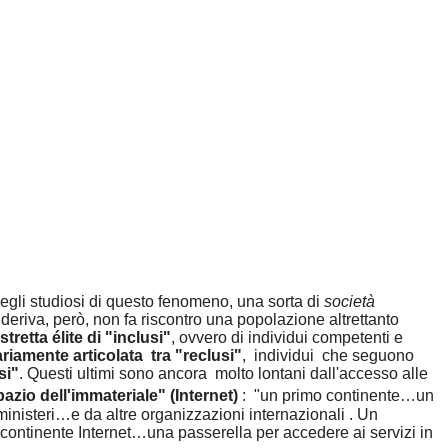
egli studiosi di questo fenomeno, una sorta di
società
e deriva, però, non fa riscontro una popolazione altrettanto
stretta élite di "inclusi"
, ovvero di individui competenti e
iamente articolata tra "reclusi"
, individui che seguono
si"
. Questi ultimi sono ancora molto lontani dall'accesso alle
azio dell'immateriale" (Internet)
: "un primo continente…un
ministeri…e da altre organizzazioni internazionali . Un
 continente Internet…una passerella per accedere ai servizi in