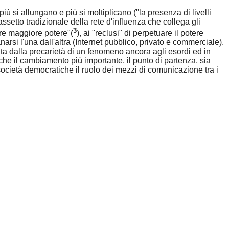
ù si allungano e più si moltiplicano ("la presenza di livelli
setto tradizionale della rete d'influenza che collega gli
3
ire maggiore potere"(
), ai "reclusi" di perpetuare il potere
anarsi l'una dall'altra (Internet pubblico, privato e commerciale).
tata dalla precarietà di un fenomeno ancora agli esordi ed in
he il cambiamento più importante, il punto di partenza, sia
società democratiche il ruolo dei mezzi di comunicazione tra i