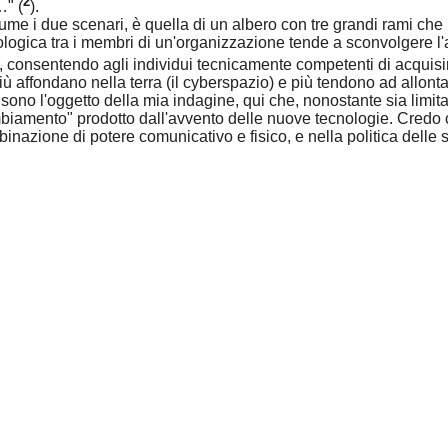
2
" (
).
e i due scenari, è quella di un albero con tre grandi rami che pi
logica tra i membri di un'organizzazione tende a sconvolgere l'as
i, consentendo agli individui tecnicamente competenti di acquis
 più affondano nella terra (il cyberspazio) e più tendono ad allont
, sono l'oggetto della mia indagine, qui che, nonostante sia limi
ambiamento" prodotto dall'avvento delle nuove tecnologie. Credo c
inazione di potere comunicativo e fisico, e nella politica delle 