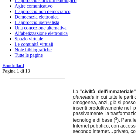
L'approccio storico-mediologico
Agire comunicativo
L'approccio non democratico
Democrazia elettronica
L'approccio iperrealista
Una concezione alternativa
Alfabetizzazione elettronica
Spazio virtuale
Le comunità virtuali
Note bibliografiche
Tutte le pagine
Baudrillard
Pagina 1 di 13
La
"civiltà dell'immateriale"
planetaria
in cui tutte le par
omogenea, anzi, già si posson
inseriti produttivamente nel 
passivamente la trasformazion
1
tecnologie di base (
). Parall
Internet pubblico, con accesso
secondo Internet…privato, com