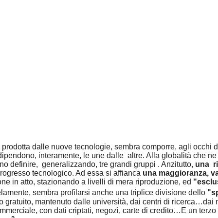
prodotta dalle nuove tecnologie, sembra comporre, agli occhi d
ti dipendono, interamente, le une dalle altre. Alla globalità che n
o definire, generalizzando, tre grandi gruppi . Anzitutto,
una ri
progresso tecnologico. Ad essa si affianca
una maggioranza, var
e in atto, stazionando a livelli di mera riproduzione, ed
"esclu
elamente, sembra profilarsi anche una triplice divisione dello
"sp
 gratuito, mantenuto dalle università, dai centri di ricerca…dai 
merciale, con dati criptati, negozi, carte di credito…E un terzo