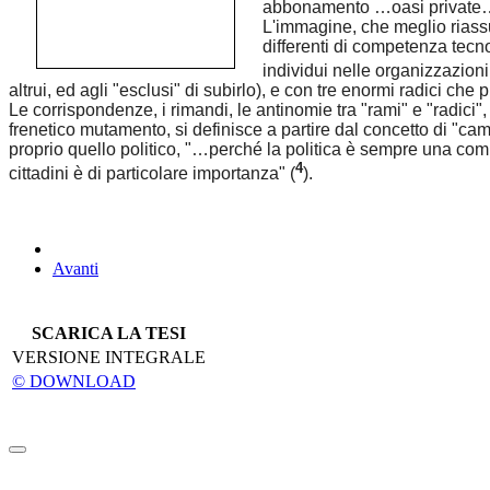
abbonamento …oasi private…
L'immagine, che meglio riassum
differenti di competenza tecno
individui nelle organizzazion
altrui, ed agli "esclusi" di subirlo), e con tre enormi radici che
Le corrispondenze, i rimandi, le antinomie tra "rami" e "radici"
frenetico mutamento, si definisce a partire dal concetto di "c
proprio quello politico, "…perché la politica è sempre una comb
4
cittadini è di particolare importanza" (
).
Avanti
SCARICA LA TESI
VERSIONE INTEGRALE
© DOWNLOAD