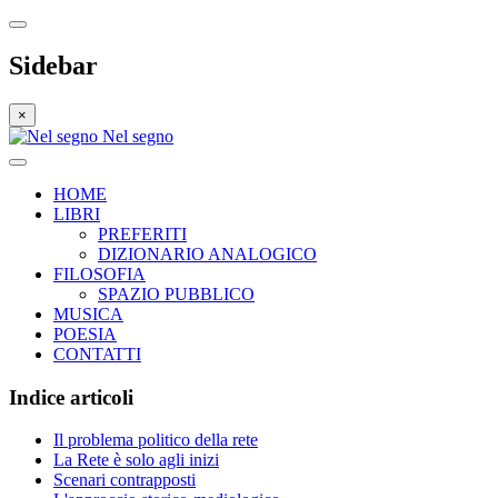
Sidebar
×
Nel segno
HOME
LIBRI
PREFERITI
DIZIONARIO ANALOGICO
FILOSOFIA
SPAZIO PUBBLICO
MUSICA
POESIA
CONTATTI
Indice articoli
Il problema politico della rete
La Rete è solo agli inizi
Scenari contrapposti