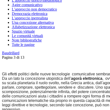
L'approccio storico-mediologico
Agire comunicativo
L'approccio non democratico
Democrazia elettronica
L'approccio iperrealista
Una concezione alternativa
Alfabetizzazione elettronica
Spazio virtuale
Le comunità virtuali
Note bibliografiche
Tutte le pagine
Baudrillard
Pagina 3 di 13
Gli effetti politici delle nuove tecnologie comunicative sembr
Da un lato la concezione utopistica dell'
agorà elettronica
, ov
su scala planetaria il ruolo svolto, nella Grecia antica, dall'ag
parlare, comprare, spettegolare, vendere e discutere. Uno spazi
scomposizione, potenzialmente infinita, del potere concentrato 
delle comunicazioni aiuta i cittadini a rompere ogni forma di m
comunicazioni telematiche sta proprio in questa capacità di met
leggi direttive e tecnologie, secondo tale concezione, può non
repressivo.