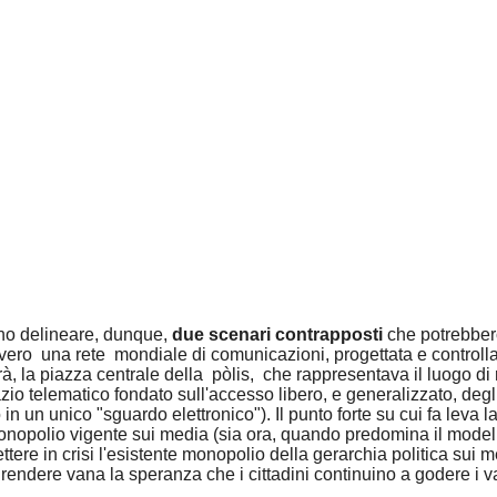
ano delineare, dunque,
due scenari contrapposti
che potrebbero
vero una rete mondiale di comunicazioni, progettata e controllata
orà, la piazza centrale della pòlis, che rappresentava il luogo di 
o telematico fondato sull'accesso libero, e generalizzato, degli 
in un unico "sguardo elettronico"). Il punto forte su cui fa leva
onopolio vigente sui media (sia ora, quando predomina il modello 
tere in crisi l'esistente monopolio della gerarchia politica sui 
 rendere vana la speranza che i cittadini continuino a godere i 